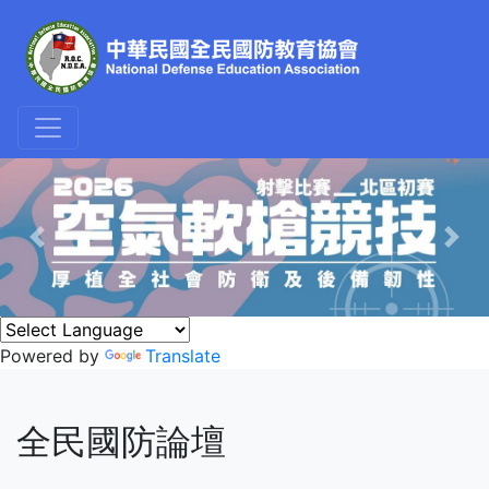
Previous
Nex
Powered by
Translate
全民國防論壇